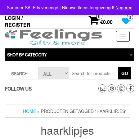
Skip
info@feelings-giftshop.nl
Summer SALE is verlengd | Nieuwe items toegevoegd!
Negeren
to
the
0
LOGIN /
0
content
€0.00
REGISTER
Toggle
navigati
SHOP BY CATEGORY
GO
SEARCH
FOLLOW US
HOME
» PRODUCTEN GETAGGED “HAARKLIPJES”
haarklipjes