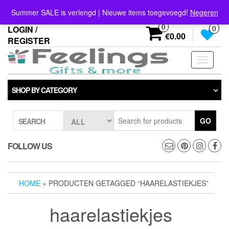
Skip
info@feelings-giftshop.nl
Summer SALE is verlengd | Nieuwe items toegevoegd!
Negeren
to
the
0
LOGIN /
0
content
€0.00
REGISTER
Toggle
navigati
SHOP BY CATEGORY
GO
SEARCH
FOLLOW US
HOME
» PRODUCTEN GETAGGED “HAARELASTIEKJES”
haarelastiekjes