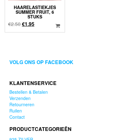
HAARELASTIEKJES
SUMMER FRUIT, 6
STUKS
Oorspronkelijke
Huidige
€
2.50
€
1.95
prijs
prijs
was:
is:
€2.50.
€1.95.
VOLG ONS OP FACEBOOK
KLANTENSERVICE
Bestellen & Betalen
Verzenden
Retourneren
Ruilen
Contact
PRODUCTCATEGORIEËN
925 ZILVER