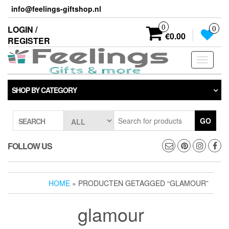
Skip
info@feelings-giftshop.nl
to
the
0
LOGIN /
0
content
€0.00
REGISTER
Toggle
navigati
SHOP BY CATEGORY
GO
SEARCH
FOLLOW US
HOME
» PRODUCTEN GETAGGED “GLAMOUR”
glamour