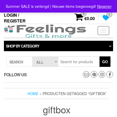
Skip
info@feelings-giftshop.nl
Summer SALE is verlengd | Nieuwe items toegevoegd!
Negeren
to
the
0
LOGIN /
0
content
€0.00
REGISTER
Toggle
navigati
SHOP BY CATEGORY
GO
SEARCH
FOLLOW US
HOME
» PRODUCTEN GETAGGED “GIFTBOX”
giftbox