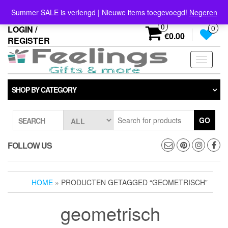
Skip
info@feelings-giftshop.nl
Summer SALE is verlengd | Nieuwe items toegevoegd!
Negeren
to
the
0
LOGIN /
0
content
€0.00
REGISTER
Toggle
navigati
SHOP BY CATEGORY
GO
SEARCH
FOLLOW US
HOME
» PRODUCTEN GETAGGED “GEOMETRISCH”
geometrisch