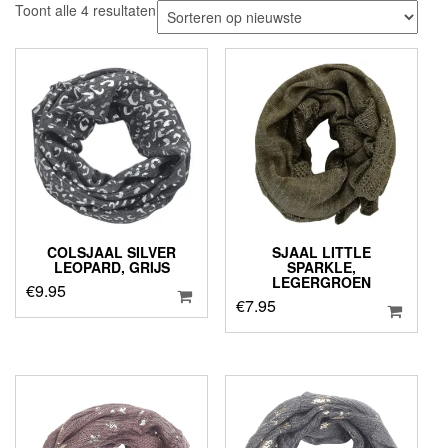
Gesorteerd
Toont alle 4 resultaten
op
nieuwste
COLSJAAL SILVER
SJAAL LITTLE
LEOPARD, GRIJS
SPARKLE,
LEGERGROEN
€
9.95
€
7.95