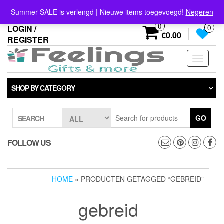
Skip
info@feelings-giftshop.nl
Summer SALE is verlengd | Nieuwe items toegevoegd!
Negeren
to
the
0
LOGIN /
0
content
€0.00
REGISTER
Toggle
navigati
SHOP BY CATEGORY
GO
SEARCH
FOLLOW US
HOME
» PRODUCTEN GETAGGED “GEBREID”
gebreid