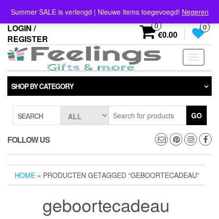
Skip
info@feelings-giftshop.nl
Summer SALE is verlengd | Nieuwe items toegevoegd!
Negeren
to
the
0
LOGIN /
0
content
€0.00
REGISTER
Toggle
navigati
SHOP BY CATEGORY
GO
SEARCH
FOLLOW US
HOME
» PRODUCTEN GETAGGED “GEBOORTECADEAU”
geboortecadeau