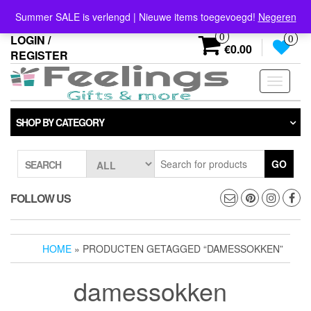
Skip
info@feelings-giftshop.nl
Summer SALE is verlengd | Nieuwe items toegevoegd!
Negeren
to
the
0
LOGIN /
0
content
€0.00
REGISTER
Toggle
navigati
SHOP BY CATEGORY
GO
SEARCH
FOLLOW US
HOME
» PRODUCTEN GETAGGED “DAMESSOKKEN”
damessokken