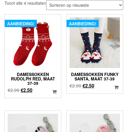
Gesorteerd
Toont alle 4 resultaten
op
nieuwste
AANBIEDING!
AANBIEDING!
DAMESSOKKEN
DAMESSOKKEN FUNKY
RUDOLPH RED, MAAT
SANTA, MAAT 37-39
37-39
Oorspronkelijke
Huidige
€
2.99
€
2.50
Oorspronkelijke
Huidige
€
2.99
€
2.50
prijs
prijs
prijs
prijs
was:
is:
was:
is:
€2.99.
€2.50.
€2.99.
€2.50.