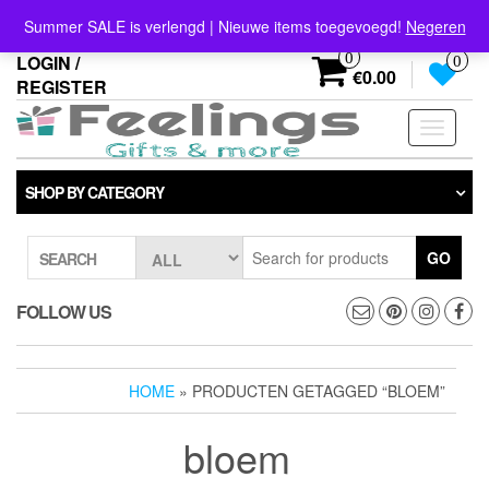
Skip
info@feelings-giftshop.nl
Summer SALE is verlengd | Nieuwe items toegevoegd!
Negeren
to
the
0
LOGIN /
0
content
€0.00
REGISTER
Toggle
navigati
SHOP BY CATEGORY
GO
SEARCH
FOLLOW US
HOME
» PRODUCTEN GETAGGED “BLOEM”
bloem