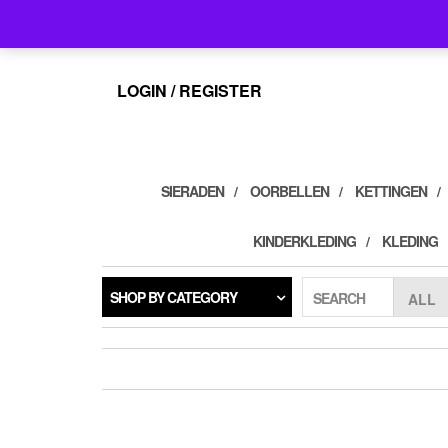
Skip
info@feelings-giftshop.nl
to
the
content
LOGIN / REGISTER
SIERADEN
OORBELLEN
KETTINGEN
KINDERKLEDING
KLEDING
SHOP BY CATEGORY
SEARCH