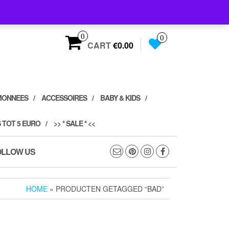
0
0
CART
€0.00
MONNEES
ACCESSOIRES
BABY & KIDS
 TOT 5 EURO
>> * SALE * <<
OLLOW US
HOME
» PRODUCTEN GETAGGED “BAD”