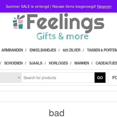
Summer SALE is verlengd | Nieuwe items toegevoegd!
Negeren
ARMBANDEN
ENKELBANDJES
925 ZILVER
TASSEN & PORTE
SCHOENEN
SJAALS
HORLOGES
MANNEN
CADEAUTJES
F
GO
bad