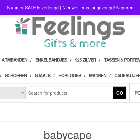
Summer SALE is verlengd | Nieuwe items toegevoegd!
Negeren
ARMBANDEN
ENKELBANDJES
925 ZILVER
TASSEN & PORTE
SCHOENEN
SJAALS
HORLOGES
MANNEN
CADEAUTJES
F
GO
babycape