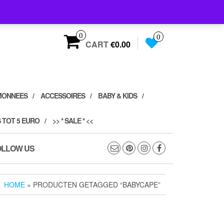
0
0
CART
€0.00
MONNEES
ACCESSOIRES
BABY & KIDS
 TOT 5 EURO
>> * SALE * <<
OLLOW US
HOME
» PRODUCTEN GETAGGED “BABYCAPE”