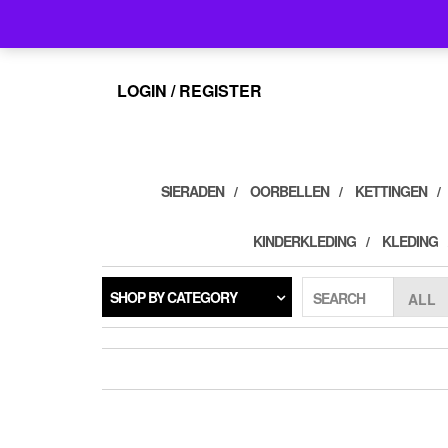
Skip
info@feelings-giftshop.nl
to
the
content
LOGIN / REGISTER
SIERADEN
OORBELLEN
KETTINGEN
KINDERKLEDING
KLEDING
SHOP BY CATEGORY
SEARCH