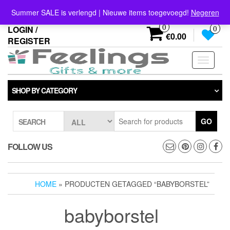
Skip
info@feelings-giftshop.nl
Summer SALE is verlengd | Nieuwe items toegevoegd!
Negeren
to
the
0
LOGIN /
0
content
€0.00
REGISTER
Toggle
navigati
SHOP BY CATEGORY
GO
SEARCH
FOLLOW US
HOME
» PRODUCTEN GETAGGED “BABYBORSTEL”
babyborstel